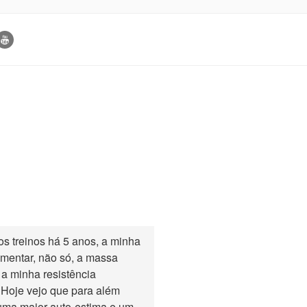
os treinos há 5 anos, a minha
umentar, não só, a massa
a minha resistência
 Hoje vejo que para além
uma maior auto-estima e um