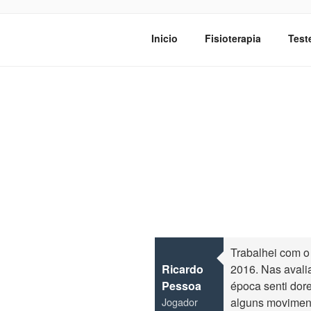
Saltar
para
YOUR BEST
Inicio
Fisioterapia
Tes
o
Fisioterapia, Treino Pessoal
conteúdo
Trabalhei com o
Ricardo
2016. Nas avalia
Pessoa
época senti dor
Jogador
alguns moviment