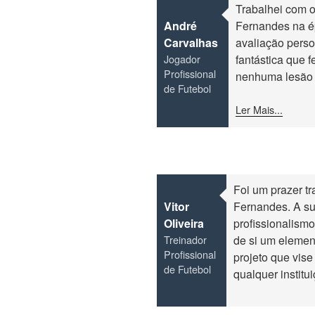
Trabalhei com o
André
Fernandes na é
Carvalhas
avaliação perso
Jogador
fantástica que 
Profissional
nenhuma lesão 
de Futebol
Ler Mais...
Foi um prazer tr
Vitor
Fernandes. A s
Oliveira
profissionalismo
Treinador
de si um elemen
Profissional
projeto que vis
de Futebol
qualquer institui