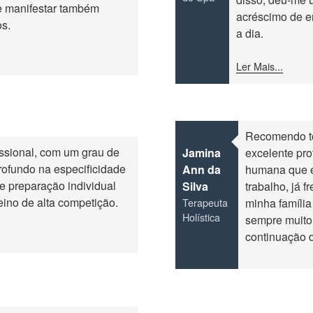
e manifestar também
acréscimo de e
os.
a dia.
Ler Mais...
Recomendo to
issional, com um grau de
Jamina
excelente pro
ofundo na especificidade
Ann da
humana que é
e preparação individual
Silva
trabalho, já f
reino de alta competição.
Terapeuta
minha família
Holística
sempre muito 
continuação 