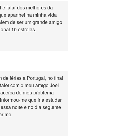
l é falar dos melhores da
 que apanhei na minha vida
 além de ser um grande amigo
ional 10 estrelas.
de férias a Portugal, no final
 falei com o meu amigo Joel
 acerca do meu problema
e informou-me que iria estudar
essa noite e no dia seguinte
tar-me.