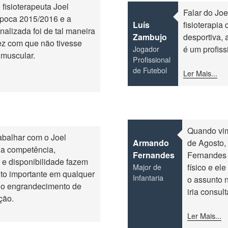
 fisioterapeuta Joel
Falar do Joe
poca 2015/2016 e a
Luís
fisioterapia
nalizada foi de tal maneira
Zambujo
desportiva,
fez com que não tivesse
Jogador
é um profiss
muscular.
Profissional
de Futebol
Ler Mais...
Quando vim 
abalhar com o Joel
Armando
de Agosto,
ua competência,
Fernandes
Fernandes
 e disponibilidade fazem
Major de
físico e el
to importante em qualquer
Infantaria
o assunto n
e o engrandecimento de
iria consul
ção.
Ler Mais...