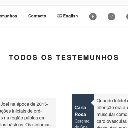
 MOVE
temunhos
Contacto
English
TODOS OS TESTEMUNHOS
Quando iniciei 
 Joel na época de 2015-
Carla
intenção era a
ções iniciais de pré-
Rosa
muscular como 
es na região púbica em
Gerente
cardiovascular.
os básicos. Os sintomas
de Spa
disso, deu-me 