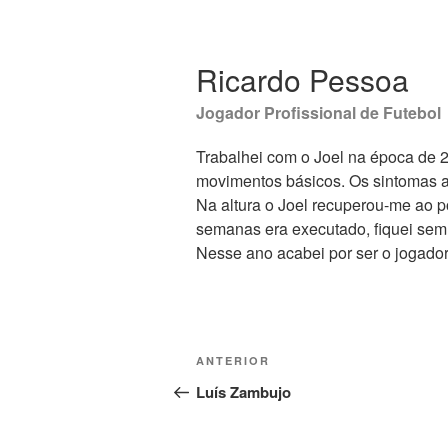
Ricardo Pessoa
Jogador Profissional de Futebol
Trabalhei com o Joel na época de 2
movimentos básicos. Os sintomas a
Na altura o Joel recuperou-me ao p
semanas era executado, fiquei sem
Nesse ano acabei por ser o jogador
Navegação
Conteúdo
ANTERIOR
de
anterior
Luís Zambujo
artigos