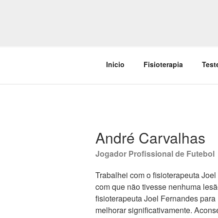
Saltar
para
YOUR BEST
o
Fisioterapia, Treino Pessoal
conteúdo
Inicio
Fisioterapia
Tes
André Carvalhas
Jogador Profissional de Futebol
Trabalhei com o fisioterapeuta Joe
com que não tivesse nenhuma lesão
fisioterapeuta Joel Fernandes para
melhorar significativamente. Acons