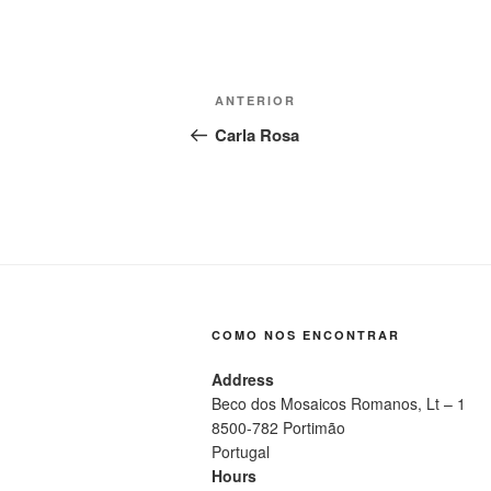
Navegação
Conteúdo
ANTERIOR
de
anterior
Carla Rosa
artigos
COMO NOS ENCONTRAR
Address
Beco dos Mosaicos Romanos, Lt – 1
8500-782 Portimão
Portugal
Hours